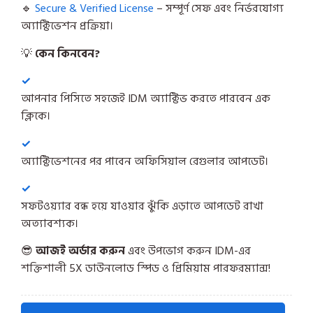
🔹
Secure & Verified License
– সম্পূর্ণ সেফ এবং নির্ভরযোগ্য
অ্যাক্টিভেশন প্রক্রিয়া।
💡
কেন কিনবেন?
আপনার পিসিতে সহজেই IDM অ্যাক্টিভ করতে পারবেন এক
ক্লিকে।
অ্যাক্টিভেশনের পর পাবেন অফিসিয়াল রেগুলার আপডেট।
সফটওয়্যার বন্ধ হয়ে যাওয়ার ঝুঁকি এড়াতে আপডেট রাখা
অত্যাবশ্যক।
😎
আজই অর্ডার করুন
এবং উপভোগ করুন IDM-এর
শক্তিশালী 5X ডাউনলোড স্পিড ও প্রিমিয়াম পারফরম্যান্স!