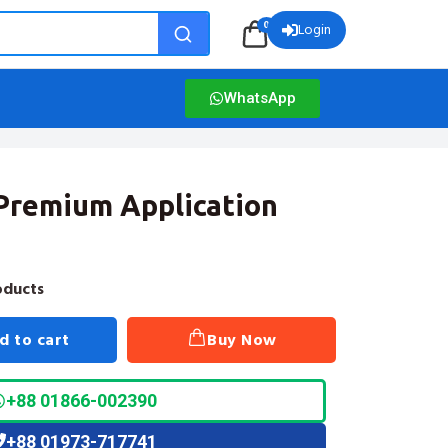
0
Login
WhatsApp
Premium Application
oducts
d to cart
Buy Now
+88 01866-002390
+88 01973-717741