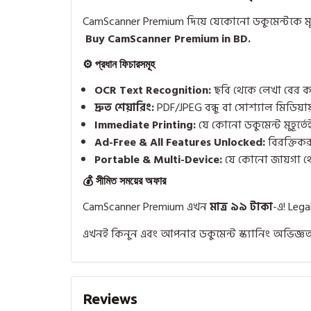
CamScanner Premium দিয়ে যেকোনো ডকুমেন্টকে মুহ
Buy CamScanner Premium in BD.
⚙️ প্রধান ফিচারসমূহ
OCR Text Recognition:
ছবি থেকে লেখা বের ক
দ্রুত শেয়ারিং:
PDF/JPEG বন্ধু বা সোশ্যাল মিডিয়া
Immediate Printing:
যে কোনো ডকুমেন্ট মুহূর্তেই
Ad-Free & All Features Unlocked:
বিরক্তিকর
Portable & Multi-Device:
যে কোনো জায়গা থে
💰 সীমিত সময়ের অফার
CamScanner Premium এখন
মাত্র ৯৯ টাকা
-এ! Leg
এখনই কিনুন এবং আপনার ডকুমেন্ট স্ক্যানিং অভিজ্ঞতা
Reviews