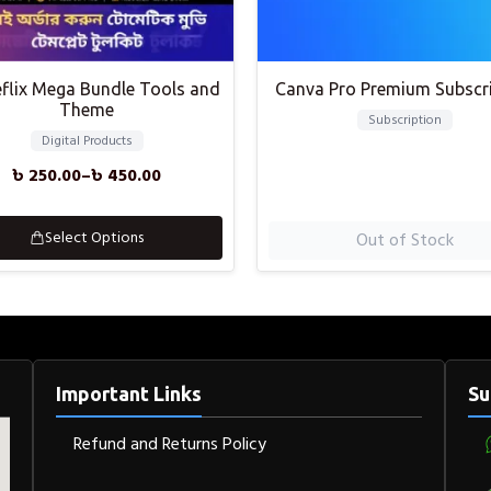
flix Mega Bundle Tools and
Canva Pro Premium Subscri
Theme
Subscription
Digital Products
৳
250.00
–
৳
450.00
Select Options
Out of Stock
Important Links
Su
Refund and Returns Policy