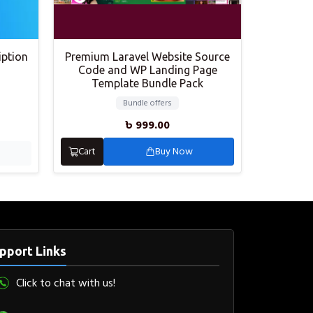
ption
Premium Laravel Website Source
Code and WP Landing Page
Template Bundle Pack
Bundle offers
৳
999.00
Cart
Buy Now
pport Links
Click to chat with us!