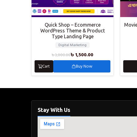
Quick Shop – Ecommerce
Movie
WordPress Theme & Product
Type Landing Page
Digital Marketing
৳
1,500.00
৳
3,000.00
Cart
Buy Now
Stay With Us