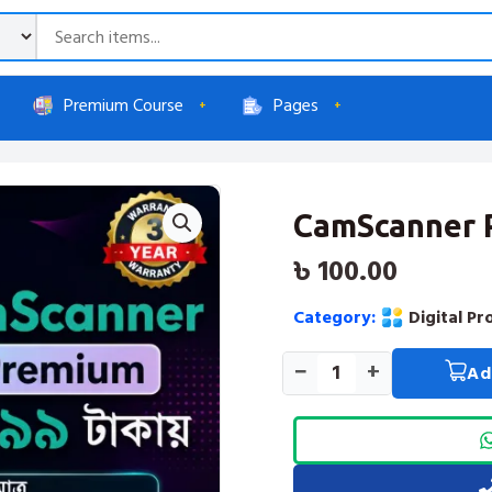
Premium Course
Pages
CamScanner 
৳
100.00
Category:
Digital Pr
−
+
Ad