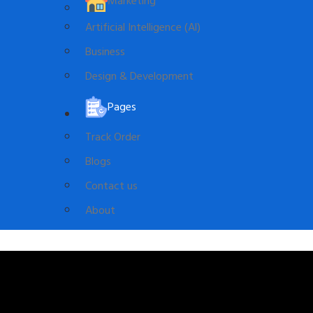
Marketing
Artificial Intelligence (Al)
Business
Design & Development
Pages
Track Order
Blogs
Contact us
About