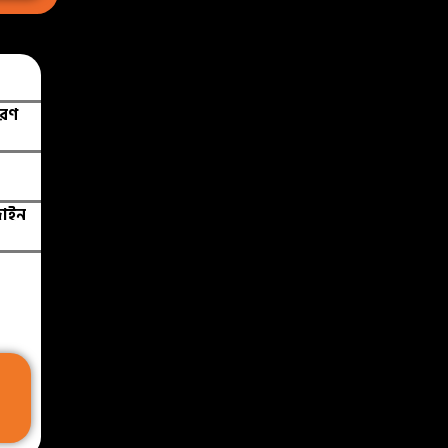
করণ
জাইন