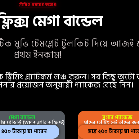
সীমিত সময়ের অফার
ফ্লিক্স মেগা বান্ডেল
েটিক মুভি টেমপ্লেট টুলকিট দিয়ে আজই
প্রথম ইনকাম!
্ট্রিমিং প্ল্যাটফর্ম লঞ্চ করুন। সব কিছু 
নার প্রয়োজন অনুযায়ী প্যাকেজ বেছে নিন।
মেগা বান্ডেল
ব্লগার প্যাকেজ
়াম প্রোডাক্ট (WP + ব্লগার + স্ক্রিপ্ট)
যাদের হোস্টিং নেই তাদের জন্
্র ৪৫০ টাকায় যা পাবেন
মাত্র ২৫০ টাকায় যা পা