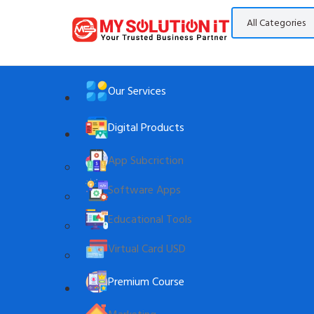
Our Services
Digital Products
App Subcriction
Software Apps
Educational Tools
Virtual Card USD
Premium Course