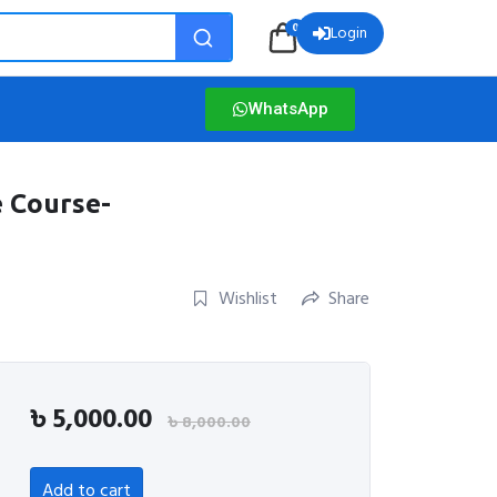
0
Login
WhatsApp
 Course-
Wishlist
Share
৳
5,000.00
৳
8,000.00
Add to cart